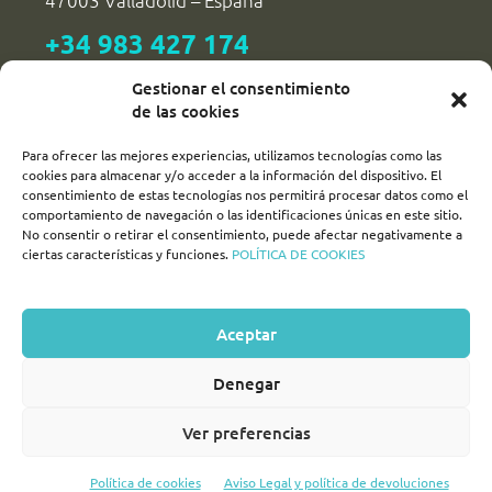
47003 Valladolid – España
+34 983 427 174
reservas@dipvalladolid.es
Gestionar el consentimiento
de las cookies
Para ofrecer las mejores experiencias, utilizamos tecnologías como las
SÍGUENOS!
cookies para almacenar y/o acceder a la información del dispositivo. El
consentimiento de estas tecnologías nos permitirá procesar datos como el
comportamiento de navegación o las identificaciones únicas en este sitio.
turismovalladolid
No consentir o retirar el consentimiento, puede afectar negativamente a
ciertas características y funciones.
POLÍTICA DE COOKIES
turvalladolid
turismo_valladolid_
Aceptar
Denegar
2026 Valladolid AVANZA |
Aviso Legal y política de devoluciones
|
Política de Privacidad
|
Cookies
|
Diseño y desarrollo web:
Ver preferencias
maximacomunicacion.es
Política de cookies
Aviso Legal y política de devoluciones