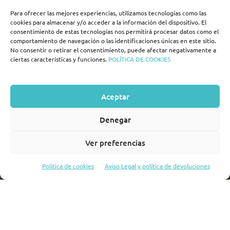
Edificio Hospital Viejo
Para ofrecer las mejores experiencias, utilizamos tecnologías como las
AV Ramón y Cajal 5
cookies para almacenar y/o acceder a la información del dispositivo. El
47003 Valladolid – España
consentimiento de estas tecnologías nos permitirá procesar datos como el
comportamiento de navegación o las identificaciones únicas en este sitio.
+34 983 427 174
No consentir o retirar el consentimiento, puede afectar negativamente a
ciertas características y funciones.
POLÍTICA DE COOKIES
reservas@dipvalladolid.es
Aceptar
SÍGUENOS!
Denegar
turismovalladolid
Ver preferencias
turvalladolid
Política de cookies
Aviso Legal y política de devoluciones
turismo_valladolid_
2026 Valladolid AVANZA |
Aviso Legal y política de devoluciones
|
Política de Privacidad
|
Cookies
|
Diseño y desarrollo web: