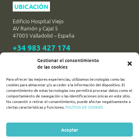
UBICACIÓN
Edificio Hospital Viejo
AV Ramón y Cajal 5
47003 Valladolid – España
+34 983 427 174
reservas@dipvalladolid.es
Gestionar el consentimiento
de las cookies
SÍGUENOS!
Para ofrecer las mejores experiencias, utilizamos tecnologías como las
cookies para almacenar y/o acceder a la información del dispositivo. El
consentimiento de estas tecnologías nos permitirá procesar datos como el
comportamiento de navegación o las identificaciones únicas en este sitio.
turismovalladolid
No consentir o retirar el consentimiento, puede afectar negativamente a
ciertas características y funciones.
POLÍTICA DE COOKIES
turvalladolid
turismo_valladolid_
Aceptar