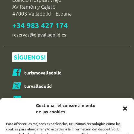
AV Ramón y Cajal 5
47003 Valladolid – España
+34 983 427 174
reservas@dipvalladolid.es
SÍGUENOS!
turismovalladolid
turvalladolid
turismo_valladolid_
Gestionar el consentimiento
de las cookies
Para ofrecer las mejores experiencias, utilizamos tecnologías como las
2026 Valladolid AVANZA |
Aviso Legal y política de devoluciones
|
cookies para almacenar y/o acceder a la información del dispositivo. El
Política de Privacidad
|
Cookies
|
Diseño y desarrollo web: