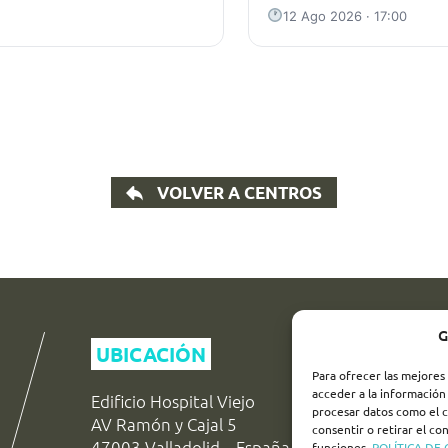
12 Ago 2026 · 17:00
VOLVER A CENTROS
G
UBICACIÓN
Para ofrecer las mejores
acceder a la información 
Edificio Hospital Viejo
procesar datos como el c
AV Ramón y Cajal 5
consentir o retirar el c
47003 Valladolid – España
funciones.
POLÍTICA DE