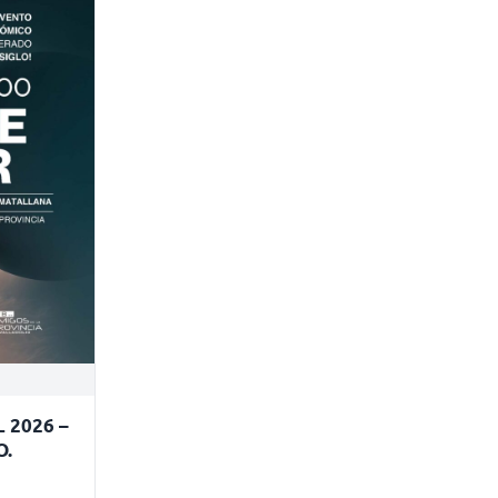
 2026 –
O.