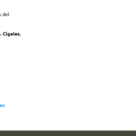
s del
. Cigales
,
es