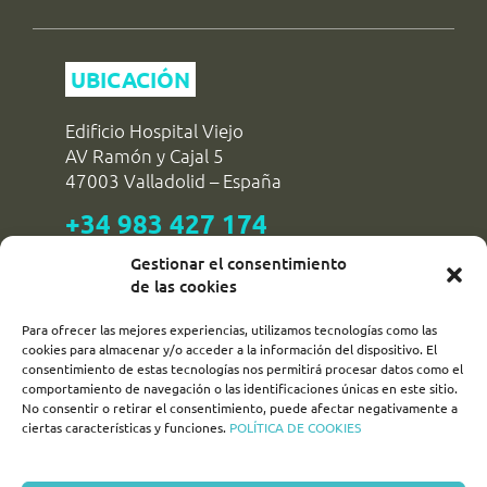
11:45 h (11:45)
UBICACIÓN
26/09/2026
11:45 h (11:45)
Edificio Hospital Viejo
AV Ramón y Cajal 5
27/09/2026
47003 Valladolid – España
11:45 h (11:45)
+34 983 427 174
reservas@dipvalladolid.es
Gestionar el consentimiento
de las cookies
Para ofrecer las mejores experiencias, utilizamos tecnologías como las
SÍGUENOS!
cookies para almacenar y/o acceder a la información del dispositivo. El
consentimiento de estas tecnologías nos permitirá procesar datos como el
comportamiento de navegación o las identificaciones únicas en este sitio.
turismovalladolid
No consentir o retirar el consentimiento, puede afectar negativamente a
ciertas características y funciones.
POLÍTICA DE COOKIES
turvalladolid