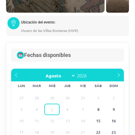
Ubicación del evento:
Museo de las Villas Romanas (MVR)
Fechas disponibles
LUN
MAR
MIÉ
JUE
VIE
SÁB
DOM
27
28
29
30
31
1
2
3
4
6
7
8
9
5
10
11
12
13
14
15
16
17
18
19
20
21
22
23