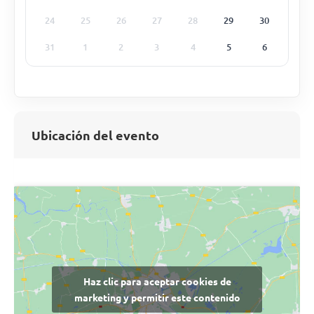
24
25
26
27
28
29
30
31
1
2
3
4
5
6
Ubicación del evento
Haz clic para aceptar cookies de
marketing y permitir este contenido