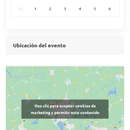
31
1
2
3
4
5
6
Ubicación del evento
Haz clic para aceptar cookies de
marketing y permitir este contenido