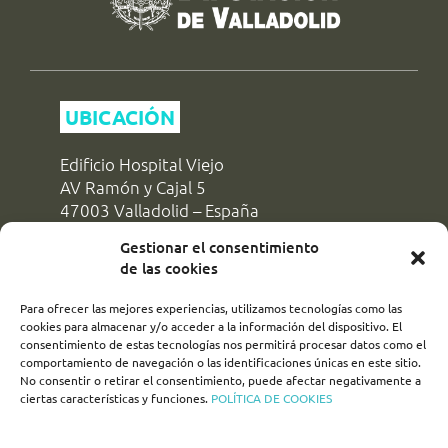
11:45 h (11:45)
12:15 h (12:15)
16:15 h (16:15)
21/08/2026
UBICACIÓN
10:45 h (10:45)
11:45 h (11:45)
Edificio Hospital Viejo
12:15 h (12:15)
16:15 h (16:15)
AV Ramón y Cajal 5
47003 Valladolid – España
22/08/2026
+34 983 427 174
Gestionar el consentimiento
10:45 h (10:45)
de las cookies
reservas@dipvalladolid.es
11:45 h (11:45)
12:15 h (12:15)
Para ofrecer las mejores experiencias, utilizamos tecnologías como las
16:15 h (16:15)
cookies para almacenar y/o acceder a la información del dispositivo. El
consentimiento de estas tecnologías nos permitirá procesar datos como el
SÍGUENOS!
comportamiento de navegación o las identificaciones únicas en este sitio.
23/08/2026
No consentir o retirar el consentimiento, puede afectar negativamente a
ciertas características y funciones.
POLÍTICA DE COOKIES
10:45 h (10:45)
turismovalladolid
11:45 h (11:45)
12:15 h (12:15)