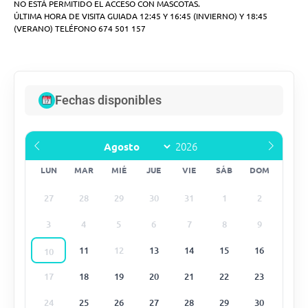
NO ESTÁ PERMITIDO EL ACCESO CON MASCOTAS.
ÚLTIMA HORA DE VISITA GUIADA 12:45 Y 16:45 (INVIERNO) Y 18:45
(VERANO) TELÉFONO 674 501 157
Fechas disponibles
LUN
MAR
MIÉ
JUE
VIE
SÁB
DOM
27
28
29
30
31
1
2
3
4
5
6
7
8
9
11
12
13
14
15
16
10
17
18
19
20
21
22
23
24
25
26
27
28
29
30