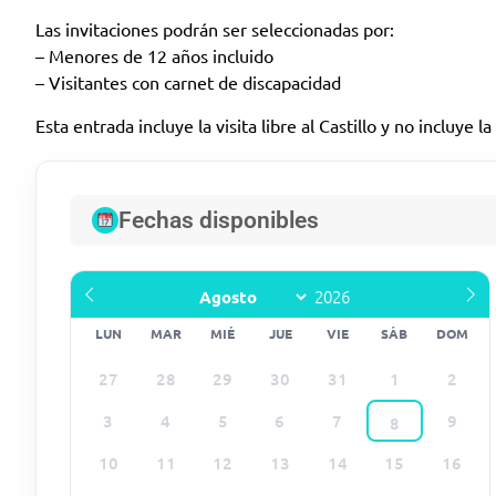
Las invitaciones podrán ser seleccionadas por:
– Menores de 12 años incluido
– Visitantes con carnet de discapacidad
Esta entrada incluye la visita libre al Castillo y no incluye la 
Fechas disponibles
LUN
MAR
MIÉ
JUE
VIE
SÁB
DOM
27
28
29
30
31
1
2
3
4
5
6
7
9
8
10
11
12
13
14
15
16