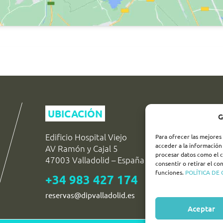
UBICACIÓN
G
Edificio Hospital Viejo
Para ofrecer las mejores
acceder a la información 
AV Ramón y Cajal 5
procesar datos como el c
47003 Valladolid – España
consentir o retirar el c
funciones.
POLÍTICA DE
+34 983 427 174
reservas@dipvalladolid.es
Aceptar