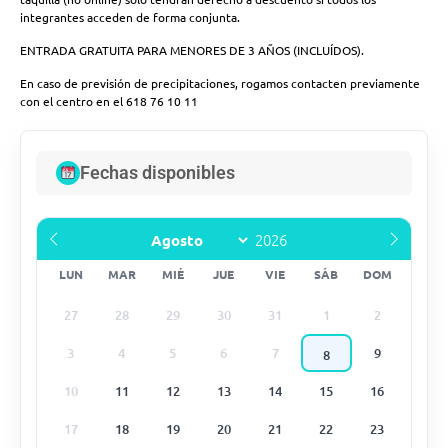
integrantes acceden de forma conjunta.
ENTRADA GRATUITA PARA MENORES DE 3 AÑOS (INCLUÍDOS).
En caso de previsión de precipitaciones, rogamos contacten previamente
con el centro en el 618 76 10 11
Fechas disponibles
LUN
MAR
MIÉ
JUE
VIE
SÁB
DOM
27
28
29
30
31
1
2
3
4
5
6
7
9
8
10
11
12
13
14
15
16
17
18
19
20
21
22
23