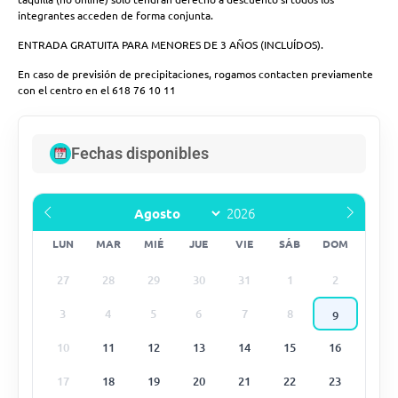
integrantes acceden de forma conjunta.
ENTRADA GRATUITA PARA MENORES DE 3 AÑOS (INCLUÍDOS).
En caso de previsión de precipitaciones, rogamos contacten previamente
con el centro en el 618 76 10 11
Fechas disponibles
LUN
MAR
MIÉ
JUE
VIE
SÁB
DOM
27
28
29
30
31
1
2
3
4
5
6
7
8
9
10
11
12
13
14
15
16
17
18
19
20
21
22
23