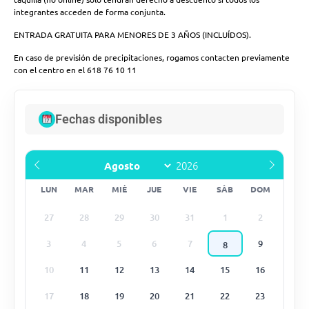
integrantes acceden de forma conjunta.
ENTRADA GRATUITA PARA MENORES DE 3 AÑOS (INCLUÍDOS).
En caso de previsión de precipitaciones, rogamos contacten previamente
con el centro en el 618 76 10 11
Fechas disponibles
LUN
MAR
MIÉ
JUE
VIE
SÁB
DOM
27
28
29
30
31
1
2
3
4
5
6
7
9
8
10
11
12
13
14
15
16
17
18
19
20
21
22
23