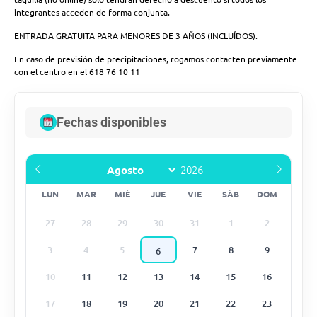
integrantes acceden de forma conjunta.
ENTRADA GRATUITA PARA MENORES DE 3 AÑOS (INCLUÍDOS).
En caso de previsión de precipitaciones, rogamos contacten previamente
con el centro en el 618 76 10 11
Fechas disponibles
LUN
MAR
MIÉ
JUE
VIE
SÁB
DOM
27
28
29
30
31
1
2
3
4
5
7
8
9
6
10
11
12
13
14
15
16
17
18
19
20
21
22
23