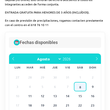
integrantes acceden de forma conjunta.
ENTRADA GRATUITA PARA MENORES DE 3 AÑOS (INCLUÍDOS).
En caso de previsión de precipitaciones, rogamos contacten previamente
con el centro en el 618 76 10 11
Fechas disponibles
LUN
MAR
MIÉ
JUE
VIE
SÁB
DOM
27
28
29
30
31
1
2
3
4
5
6
7
9
8
10
11
12
13
14
15
16
17
18
19
20
21
22
23