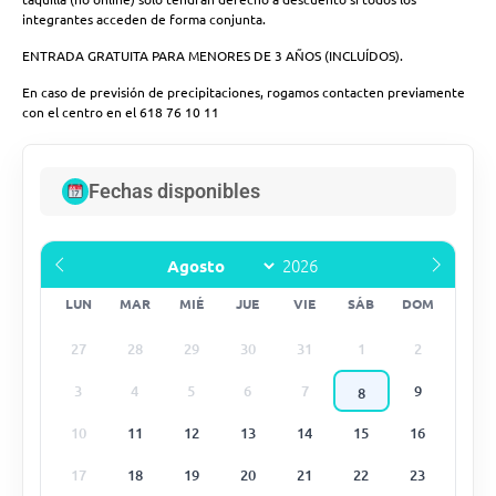
integrantes acceden de forma conjunta.
ENTRADA GRATUITA PARA MENORES DE 3 AÑOS (INCLUÍDOS).
En caso de previsión de precipitaciones, rogamos contacten previamente
con el centro en el 618 76 10 11
Fechas disponibles
LUN
MAR
MIÉ
JUE
VIE
SÁB
DOM
27
28
29
30
31
1
2
3
4
5
6
7
9
8
10
11
12
13
14
15
16
17
18
19
20
21
22
23